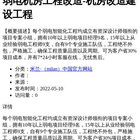
弱电机房工程改造-机房改造建
设工程
【概要描述】
每个弱电智能化工程均成立有资深设计师领衔的
项目专案小组，拥有10年以上弱电项目经理9名，15年以上从
业经验弱电工程师9支，自有9个专业施工队伍，工程绝不外
包，严格施工，确保工程质量品质以及周期。可为客户省30%
项目成本，并有7*24小时客服在线，无忧售后。
分类：
米兰·（milan）中国官方网站
作者：
来源：
发布时间：
2022-05-10
访问量：
0
详情
每个弱电智能化工程均成立有资深设计师领衔的项目专案小
组，拥有10年以上弱电项目经理9名，15年以上从业经验弱电
工程师9支，自有9个专业施工队伍，工程绝不外包，严格施
工，确保工程质量品质以及周期。可为客户省30%项目成本，