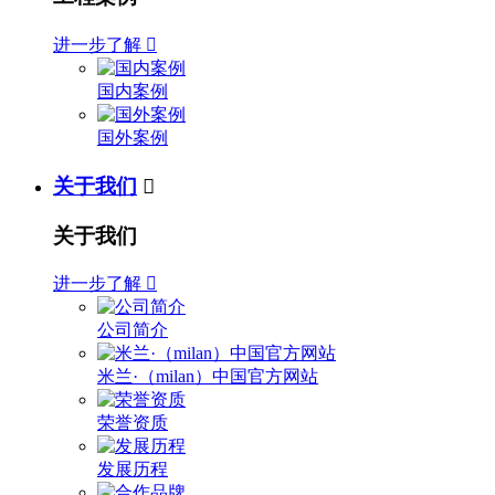
进一步了解

国内案例
国外案例
关于我们

关于我们
进一步了解

公司简介
米兰·（milan）中国官方网站
荣誉资质
发展历程