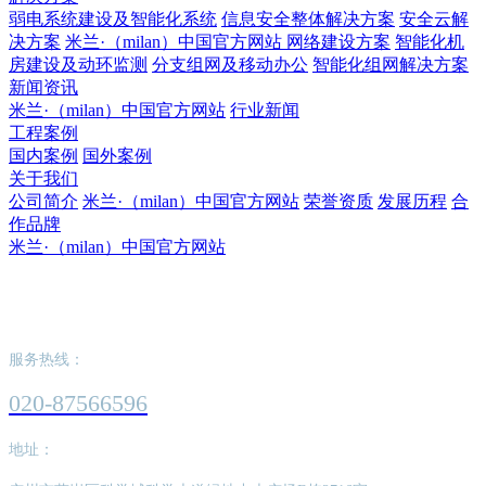
弱电系统建设及智能化系统
信息安全整体解决方案
安全云解
决方案
米兰·（milan）中国官方网站 网络建设方案
智能化机
房建设及动环监测
分支组网及移动办公
智能化组网解决方案
新闻资讯
米兰·（milan）中国官方网站
行业新闻
工程案例
国内案例
国外案例
关于我们
公司简介
米兰·（milan）中国官方网站
荣誉资质
发展历程
合
作品牌
米兰·（milan）中国官方网站
米兰·（milan）中国官方网站
服务热线：
020-87566596
地址：