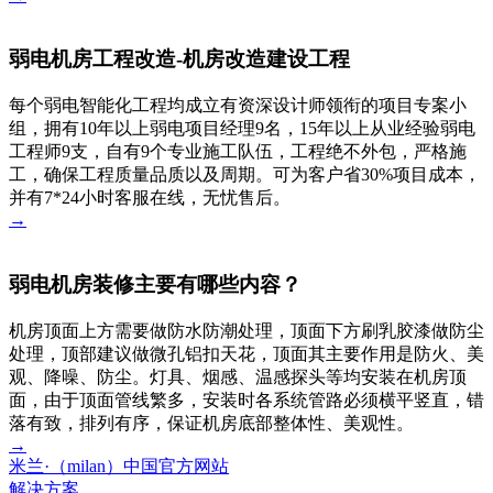
弱电机房工程改造-机房改造建设工程
每个弱电智能化工程均成立有资深设计师领衔的项目专案小
组，拥有10年以上弱电项目经理9名，15年以上从业经验弱电
工程师9支，自有9个专业施工队伍，工程绝不外包，严格施
工，确保工程质量品质以及周期。可为客户省30%项目成本，
并有7*24小时客服在线，无忧售后。
→
弱电机房装修主要有哪些内容？
机房顶面上方需要做防水防潮处理，顶面下方刷乳胶漆做防尘
处理，顶部建议做微孔铝扣天花，顶面其主要作用是防火、美
观、降噪、防尘。灯具、烟感、温感探头等均安装在机房顶
面，由于顶面管线繁多，安装时各系统管路必须横平竖直，错
落有致，排列有序，保证机房底部整体性、美观性。
→
米兰·（milan）中国官方网站
解决方案