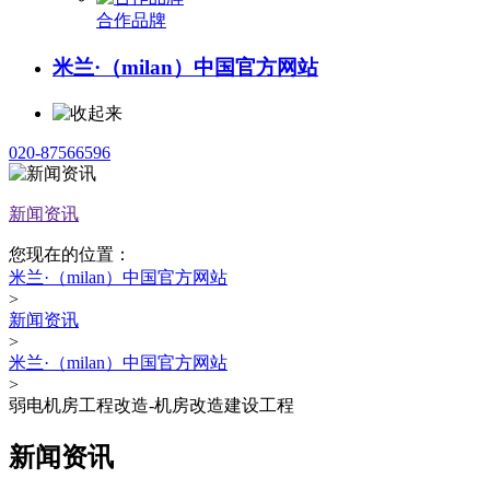
合作品牌
米兰·（milan）中国官方网站
020-87566596
新闻资讯
您现在的位置：
米兰·（milan）中国官方网站
>
新闻资讯
>
米兰·（milan）中国官方网站
>
弱电机房工程改造-机房改造建设工程
新闻资讯