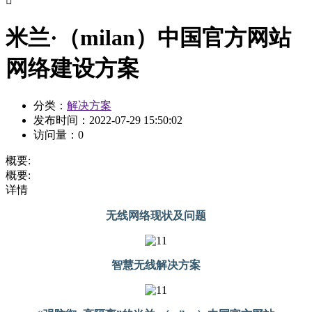

米兰·（milan）中国官方网站
网络建设方案
分类：
解决方案
发布时间：
2022-07-29 15:50:02
访问量：
0
概要:
概要:
详情
无线网络现状及问题
智慧无线解决方案